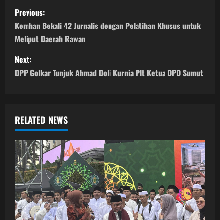
P
Previous:
o
Kemhan Bekali 42 Jurnalis dengan Pelatihan Khusus untuk
Meliput Daerah Rawan
s
Next:
t
DPP Golkar Tunjuk Ahmad Doli Kurnia Plt Ketua DPD Sumut
n
a
RELATED NEWS
v
i
g
a
t