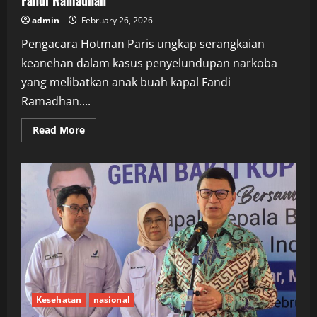
Fandi Ramadhan
admin
February 26, 2026
Pengacara Hotman Paris ungkap serangkaian
keanehan dalam kasus penyelundupan narkoba
yang melibatkan anak buah kapal Fandi
Ramadhan....
Read
Read More
more
about
Hotman
Paris
Beberkan
Kejanggalan
Kasus
ABK
Fandi
Ramadhan
Kesehatan
nasional