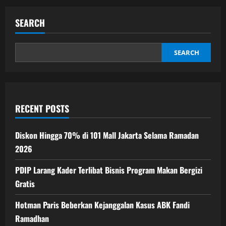
pagination
Livestream:
Schedule,
How
SEARCH
to
Watch
&
What
to
SEARCH
Expect
RECENT POSTS
Diskon Hingga 70% di 101 Mall Jakarta Selama Ramadan
2026
PDIP Larang Kader Terlibat Bisnis Program Makan Bergizi
Gratis
Hotman Paris Beberkan Kejanggalan Kasus ABK Fandi
Ramadhan