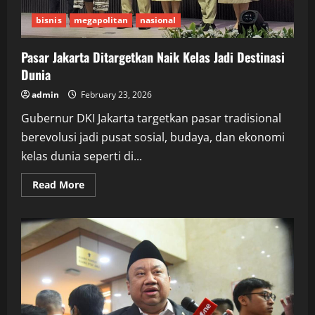
bisnis
megapolitan
nasional
Pasar Jakarta Ditargetkan Naik Kelas Jadi Destinasi
Dunia
admin
February 23, 2026
Gubernur DKI Jakarta targetkan pasar tradisional
berevolusi jadi pusat sosial, budaya, dan ekonomi
kelas dunia seperti di...
Read
Read More
more
about
Pasar
Jakarta
Ditargetkan
Naik
Kelas
Jadi
Destinasi
Dunia