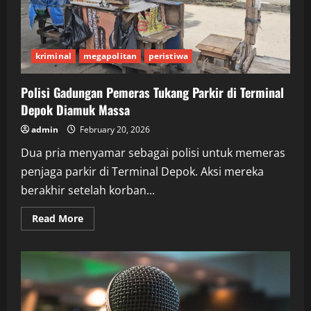
kriminal
megapolitan
peristiwa
Polisi Gadungan Pemeras Tukang Parkir di Terminal
Depok Diamuk Massa
admin
February 20, 2026
Dua pria menyamar sebagai polisi untuk memeras
penjaga parkir di Terminal Depok. Aksi mereka
berakhir setelah korban...
Read
Read More
more
about
Polisi
Gadungan
Pemeras
Tukang
Parkir
di
Terminal