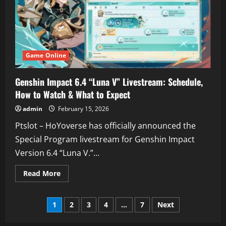
Depok
Selama
Ramadhan
Game Online
Genshin Impact 6.4 “Luna V” Livestream: Schedule,
How to Watch & What to Expect
admin
February 15, 2026
Ptslot – HoYoverse has officially announced the
Special Program livestream for Genshin Impact
Version 6.4 “Luna V.”...
Read
Read More
more
about
Genshin
Posts
Impact
1
2
3
4
…
7
Next
6.4
“Luna
V”