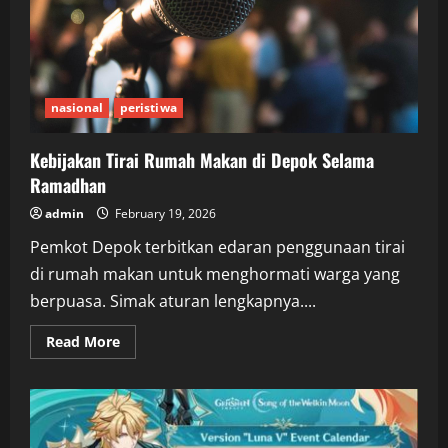
Depok
Diamuk
Massa
nasional
peristiwa
Kebijakan Tirai Rumah Makan di Depok Selama
Ramadhan
admin
February 19, 2026
Pemkot Depok terbitkan edaran penggunaan tirai
di rumah makan untuk menghormati warga yang
berpuasa. Simak aturan lengkapnya....
Read
Read More
more
about
Kebijakan
Tirai
Rumah
Makan
di