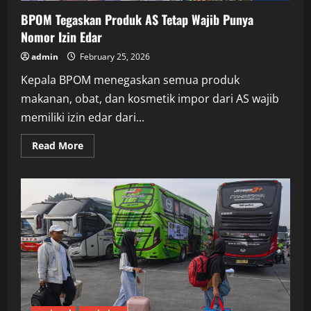
BPOM Tegaskan Produk AS Tetap Wajib Punya
Nomor Izin Edar
admin
February 25, 2026
Kepala BPOM menegaskan semua produk
makanan, obat, dan kosmetik impor dari AS wajib
memiliki izin edar dari...
Read
Read More
more
about
BPOM
Tegaskan
Produk
AS
Tetap
Wajib
Punya
Nomor
Izin
Edar