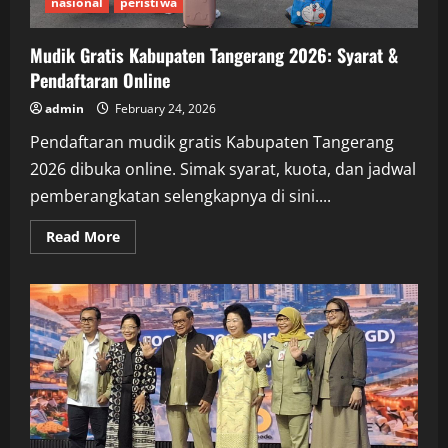
nasional
peristiwa
Mudik Gratis Kabupaten Tangerang 2026: Syarat &
Pendaftaran Online
admin
February 24, 2026
Pendaftaran mudik gratis Kabupaten Tangerang
2026 dibuka online. Simak syarat, kuota, dan jadwal
pemberangkatan selengkapnya di sini....
Read
Read More
more
about
Mudik
Gratis
Kabupaten
Tangerang
2026:
Syarat
&
Pendaftaran
Online