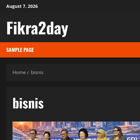
Skip
August 7, 2026
to
Fikra2day
content
SAMPLE PAGE
Home
bisnis
bisnis