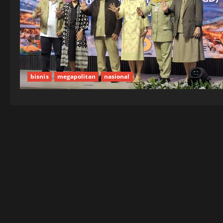
bisnis
megapolitan
nasional