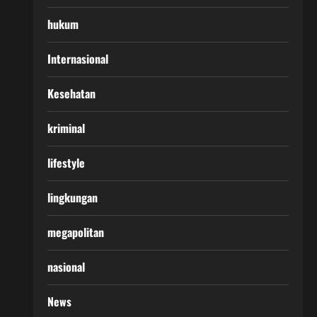
hukum
Internasional
Kesehatan
kriminal
lifestyle
lingkungan
megapolitan
nasional
News