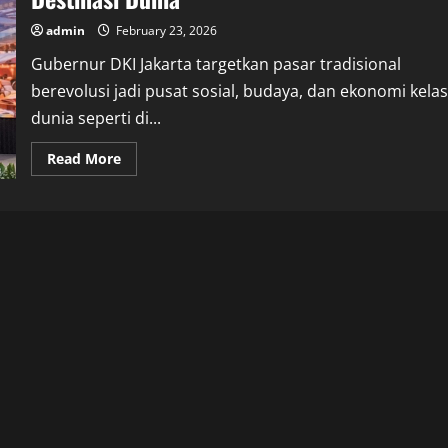
admin
February 23, 2026
Gubernur DKI Jakarta targetkan pasar tradisional
berevolusi jadi pusat sosial, budaya, dan ekonomi kelas
dunia seperti di...
Read
Read More
more
about
Pasar
Jakarta
Ditargetkan
Naik
Kelas
Jadi
Destinasi
Dunia