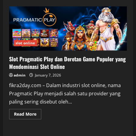
about
Kenali
‘Gol
Roblox’:
Dari
Aksesori
Avatar
Sampai
Bahaya
Transaksi
Robux
slot online
Ilegal
Slot Pragmatic Play dan Deretan Game Populer yang
Mendominasi Slot Online
admin
January 7, 2026
fikra2day.com – Dalam industri slot online, nama
Pragmatic Play menjadi salah satu provider yang
paling sering disebut oleh...
Read
Read More
more
about
Slot
Pragmatic
Play