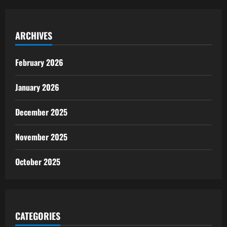
ARCHIVES
February 2026
January 2026
December 2025
November 2025
October 2025
CATEGORIES