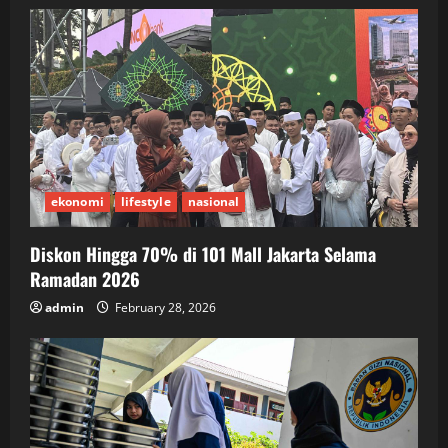
ekonomi
lifestyle
nasional
Diskon Hingga 70% di 101 Mall Jakarta Selama
Ramadan 2026
admin
February 28, 2026