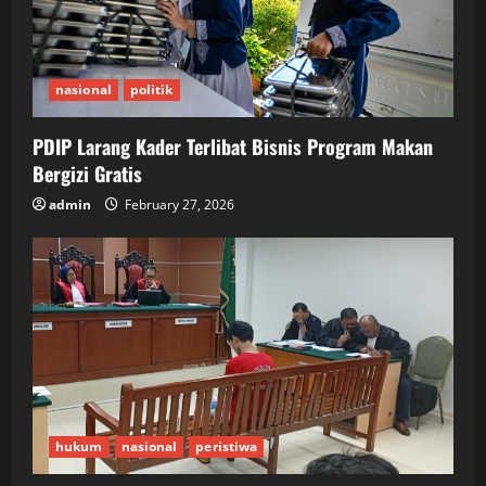
nasional
politik
PDIP Larang Kader Terlibat Bisnis Program Makan
Bergizi Gratis
admin
February 27, 2026
hukum
nasional
peristiwa