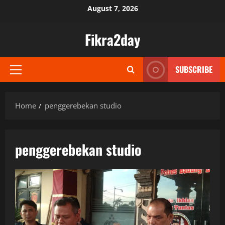
Skip
August 7, 2026
to
content
Fikra2day
SUBSCRIBE
Primary
Menu
Home
penggerebekan studio
penggerebekan studio