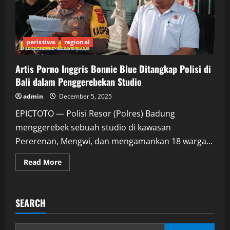
peristiwa
regional
Artis Porno Inggris Bonnie Blue Ditangkap Polisi di
Bali dalam Penggerebekan Studio
admin
December 5, 2025
EPICTOTO — Polisi Resor (Polres) Badung
menggerebek sebuah studio di kawasan
Pererenan, Mengwi, dan mengamankan 18 warga...
Read
Read More
more
about
Artis
Porno
Inggris
SEARCH
Bonnie
Blue
Ditangkap
Polisi