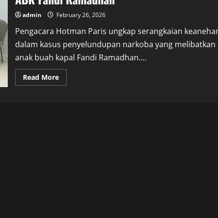
admin
February 26, 2026
Pengacara Hotman Paris ungkap serangkaian keaneha
dalam kasus penyelundupan narkoba yang melibatkan
anak buah kapal Fandi Ramadhan....
Read
Read More
more
about
Hotman
Paris
Beberkan
Kejanggalan
Kasus
ABK
Fandi
Ramadhan