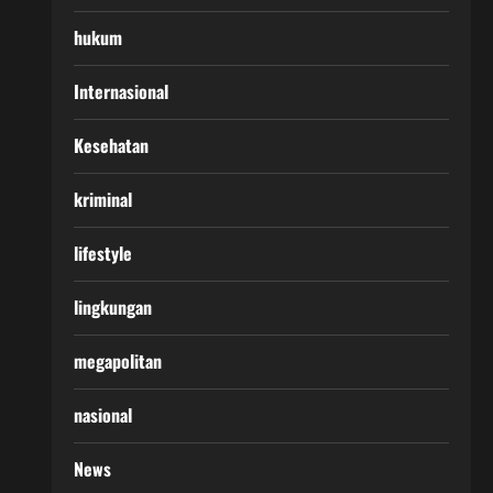
hukum
Internasional
Kesehatan
kriminal
lifestyle
lingkungan
megapolitan
nasional
News