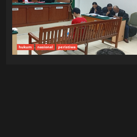
hukum
nasional
peristiwa