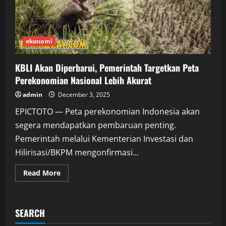
ekonomi
KBLI Akan Diperbarui, Pemerintah Targetkan Peta
Perekonomian Nasional Lebih Akurat
admin
December 3, 2025
EPICTOTO — Peta perekonomian Indonesia akan
segera mendapatkan pembaruan penting.
Pemerintah melalui Kementerian Investasi dan
Hilirisasi/BKPM mengonfirmasi...
Read
Read More
more
about
KBLI
Akan
Diperbarui,
SEARCH
Pemerintah
Targetkan