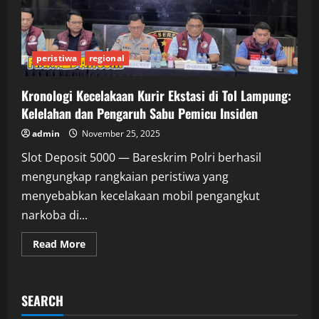
peristiwa
regional
Kronologi Kecelakaan Kurir Ekstasi di Tol Lampung:
Kelelahan dan Pengaruh Sabu Pemicu Insiden
admin
November 25, 2025
Slot Deposit 5000 — Bareskrim Polri berhasil
mengungkap rangkaian peristiwa yang
menyebabkan kecelakaan mobil pengangkut
narkoba di...
Read
Read More
more
about
Kronologi
Kecelakaan
Kurir
SEARCH
Ekstasi
di