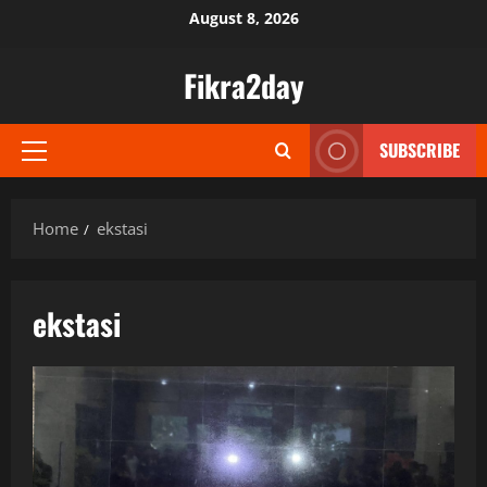
Skip
August 8, 2026
to
content
Fikra2day
SUBSCRIBE
Primary
Menu
Home
ekstasi
ekstasi