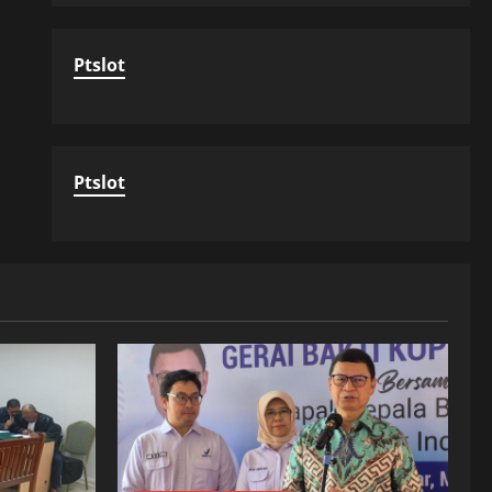
Ptslot
Ptslot