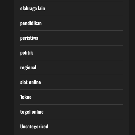
olahraga lain
pendidikan
peristiwa
politik
regional
slot online
Tekno
togel online
Uncategorized