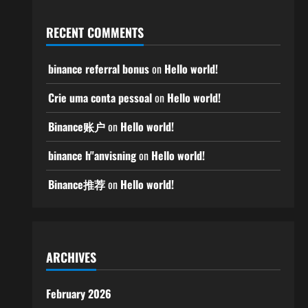
RECENT COMMENTS
binance referral bonus
on
Hello world!
Crie uma conta pessoal
on
Hello world!
Binance账户
on
Hello world!
binance h"anvisning
on
Hello world!
Binance推荐
on
Hello world!
ARCHIVES
February 2026