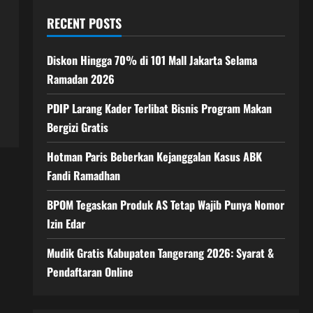
RECENT POSTS
Diskon Hingga 70% di 101 Mall Jakarta Selama
Ramadan 2026
PDIP Larang Kader Terlibat Bisnis Program Makan
Bergizi Gratis
Hotman Paris Beberkan Kejanggalan Kasus ABK
Fandi Ramadhan
BPOM Tegaskan Produk AS Tetap Wajib Punya Nomor
Izin Edar
Mudik Gratis Kabupaten Tangerang 2026: Syarat &
Pendaftaran Online